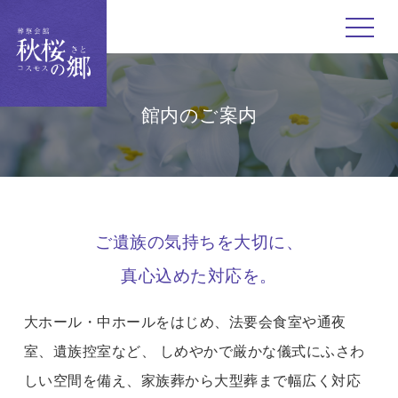
toggle 
館内のご案内
ご遺族の気持ちを大切に、
真心込めた対応を。
大ホール・中ホールをはじめ、法要会食室や通夜
室、遺族控室など、
しめやかで厳かな儀式にふさわ
しい空間を備え、家族葬から大型葬まで幅広く対応