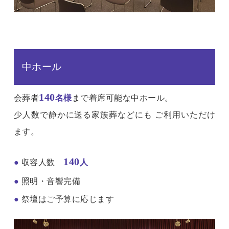
中ホール
140
会葬者
名様
まで着席可能な中ホール。
少人数で静かに送る家族葬などにも ご利用いただけ
ます。
140
●
収容人数
人
●
照明・音響完備
●
祭壇はご予算に応じます