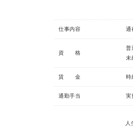
仕事内容
通
普
資 格
未
賃 金
時給
通勤手当
実
人