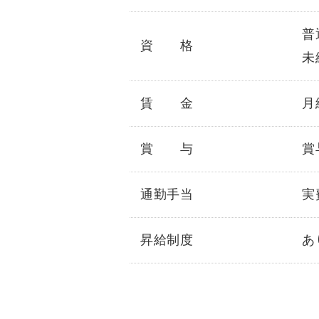
普
資 格
未
賃 金
月給
賞 与
賞
通勤手当
実
昇給制度
あ