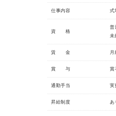
仕事内容
式
普
資 格
未
賃 金
月給
賞 与
賞
通勤手当
実
昇給制度
あ